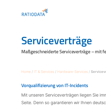
Skip
to
main
content
Serviceverträge
Hit enter to search or ESC to close
Maßgeschneiderte Serviceverträge – mit fe
Home
/
IT & Services
/
Hardware-Services
/
Servicev
Vorqualifizierung von IT-Incidents
Mit unseren Serviceverträgen liegen Sie im
Seite. Denn so garantieren wir Ihnen deuts