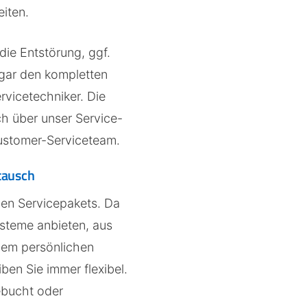
eiten.
die Entstörung, ggf.
ogar den kompletten
vicetechniker. Die
ch über unser Service-
Customer-Serviceteam.
tausch
len Servicepakets. Da
ysteme anbieten, aus
inem persönlichen
en Sie immer flexibel.
ebucht oder