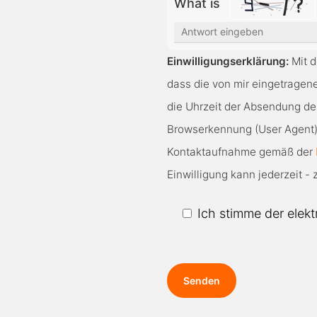
What is
Solve
the
Einwilligungserklärung:
Mit d
math
dass die von mir eingetrage
problem
die Uhrzeit der Absendung de
shown
Browserkennung (User Agent)
in
Kontaktaufnahme gemäß der
the
Einwilligung kann jederzeit - 
image
to
Ich stimme der elek
continue.