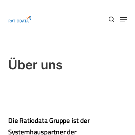
Skip
to
Menu
main
search
content
Über uns
Die Ratiodata Gruppe ist der
Systemhauspartner der