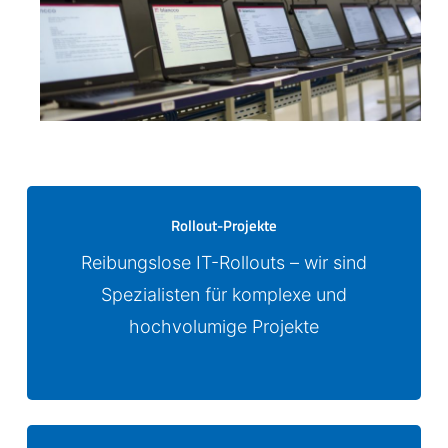
Rollout-Projekte
Reibungslose IT-Rollouts – wir sind
Spezialisten für komplexe und
hochvolumige Projekte