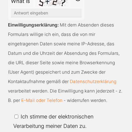
What is
Solve
the
Einwilligungserklärung:
Mit dem Absenden dieses
math
Formulars willige ich ein, dass die von mir
problem
eingetragenen Daten sowie meine IP-Adresse, das
shown
Datum und die Uhrzeit der Absendung des Formulars,
in
die URL dieser Seite sowie meine Browserkennung
the
(User Agent) gespeichert und zum Zwecke der
image
Kontaktaufnahme gemäß der
Datenschutzerklärung
to
verarbeitet werden. Die Einwilligung kann jederzeit - z.
continue.
B. per
E-Mail oder Telefon
- widerrufen werden.
Ich stimme der elektronischen
Verarbeitung meiner Daten zu.