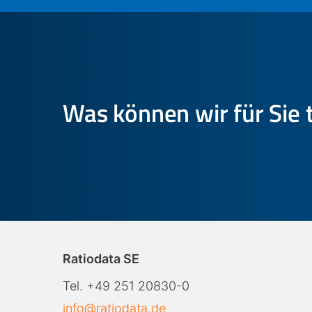
Was können wir für Sie 
Ratiodata SE
Tel. +49 251 20830-0
info@ratiodata.de