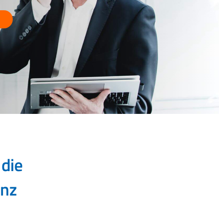
 die
enz