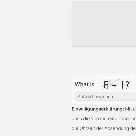
Bitte lasse dieses Feld lee
What is
Solve
the
Einwilligungserklärung:
Mit d
math
dass die von mir eingetrage
problem
die Uhrzeit der Absendung de
shown