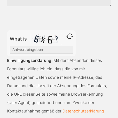
Bitte lasse dieses Feld leer.
What is
Solve
the
Einwilligungserklärung:
Mit dem Absenden dieses
math
Formulars willige ich ein, dass die von mir
problem
eingetragenen Daten sowie meine IP-Adresse, das
shown
Datum und die Uhrzeit der Absendung des Formulars,
in
die URL dieser Seite sowie meine Browserkennung
the
(User Agent) gespeichert und zum Zwecke der
image
Kontaktaufnahme gemäß der
Datenschutzerklärung
to