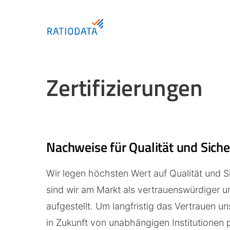
Skip
to
main
content
Zertifizierungen
Hit enter to search or ESC to close
Nachweise für Qualität und Siche
Wir legen höchsten Wert auf Qualität und S
sind wir am Markt als vertrauenswürdiger u
aufgestellt. Um langfristig das Vertrauen u
in Zukunft von unabhängigen Institutionen p