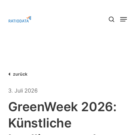
Skip
to
Menu
main
search
content
zurück
3. Juli 2026
GreenWeek 2026:
Künstliche