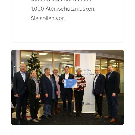
1.000 Atemschutzmasken.
Sie sollen vor…
Weitere
Weihnachtsspende:
Ratiodata
spendet
5.000
Euro
an
Hospizverein
Damme