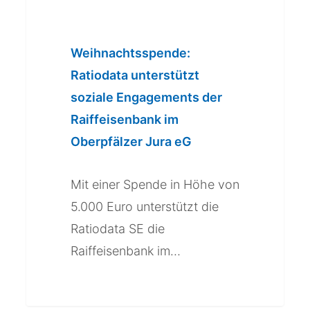
Weihnachtsspende:
Ratiodata
unterstützt
Weihnachtsspende:
soziale
Ratiodata unterstützt
Engagements
soziale Engagements der
der
Raiffeisenbank im
Raiffeisenbank
Oberpfälzer Jura eG
im
Oberpfälzer
Mit einer Spende in Höhe von
Jura
5.000 Euro unterstützt die
eG
Ratiodata SE die
Raiffeisenbank im…