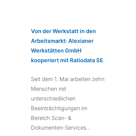
Von
der
Werkstatt
Von der Werkstatt in den
in
Arbeitsmarkt: Alexianer
den
Werkstätten GmbH
Arbeitsmarkt:
kooperiert mit Ratiodata SE
Alexianer
Werkstätten
Seit dem 1. Mai arbeiten zehn
GmbH
Menschen mit
kooperiert
unterschiedlichen
mit
Beeinträchtigungen im
Ratiodata
Bereich Scan- &
SE
Dokumenten-Services…