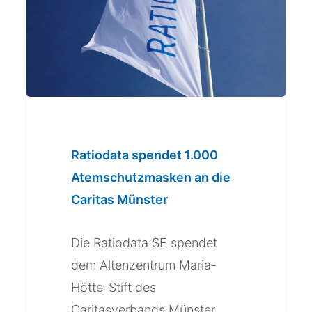
Atemschutzmasken
an
die
Caritas
Münster
Ratiodata spendet 1.000
Atemschutzmasken an die
Caritas Münster
Die Ratiodata SE spendet
dem Altenzentrum Maria-
Hötte-Stift des
Caritasverbands Münster