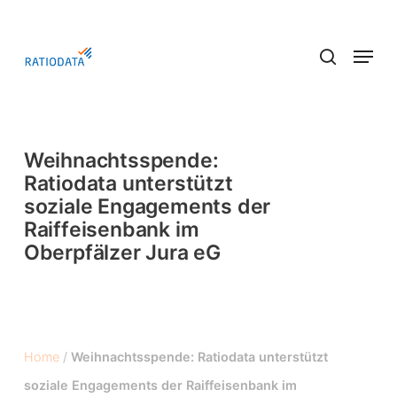
Skip
to
Menu
main
search
content
Weihnachtsspende:
Ratiodata unterstützt
soziale Engagements der
Raiffeisenbank im
Oberpfälzer Jura eG
Home
/
Weihnachtsspende: Ratiodata unterstützt
soziale Engagements der Raiffeisenbank im