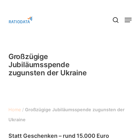
Skip
to
Menu
main
search
content
Großzügige
Jubiläumsspende
zugunsten der Ukraine
Home
/
Großzügige Jubiläumsspende zugunsten der
Ukraine
Statt Geschenken – rund 15.000 Euro