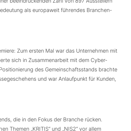
ner beeindruckenden Zahl von 897 Ausstellern
Bedeutung als europaweit führendes Branchen-
remiere: Zum ersten Mal war das Unternehmen mit
ierte sich in Zusammenarbeit mit dem Cyber-
e Positionierung des Gemeinschaftsstands brachte
essegeschehens und war Anlaufpunkt für Kunden,
rends, die in den Fokus der Branche rücken.
hen Themen „KRITIS“ und „NIS2“ vor allem