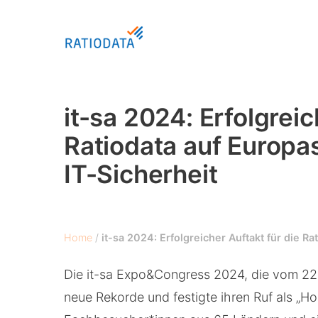
Skip
to
main
content
it-sa 2024: Erfolgreic
Hit enter to search or ESC to close
Ratiodata auf Europa
IT-Sicherheit
Home
/
it-sa 2024: Erfolgreicher Auftakt für die R
Die it-sa Expo&Congress 2024, die vom 22.
neue Rekorde und festigte ihren Ruf als „Ho