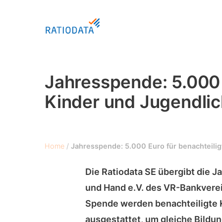
Skip
to
main
content
Jahresspende: 5.000 
Hit enter to search or ESC to close
Kinder und Jugendlic
Home
/
Jahresspende: 5.000 Euro für benachteilig
Die Ratiodata SE übergibt die 
und Hand e.V. des VR-Bankverei
Spende werden benachteiligte 
ausgestattet, um gleiche Bild