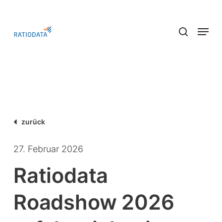
Skip
to
Menu
main
search
content
zurück
27. Februar 2026
Ratiodata
Roadshow 2026