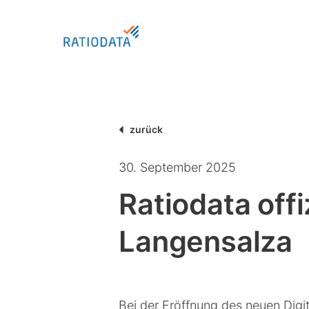
Skip
to
main
content
Hit enter to search or ESC to close
zurück
30. September 2025
Ratiodata off
Langensalza
Bei der Eröffnung des neuen Digi