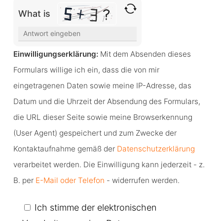
What is
Solve
the
Einwilligungserklärung:
Mit dem Absenden dieses
math
Formulars willige ich ein, dass die von mir
problem
eingetragenen Daten sowie meine IP-Adresse, das
shown
Datum und die Uhrzeit der Absendung des Formulars,
in
die URL dieser Seite sowie meine Browserkennung
the
(User Agent) gespeichert und zum Zwecke der
image
Kontaktaufnahme gemäß der
Datenschutzerklärung
to
verarbeitet werden. Die Einwilligung kann jederzeit - z.
continue.
B. per
E-Mail oder Telefon
- widerrufen werden.
Ich stimme der elektronischen