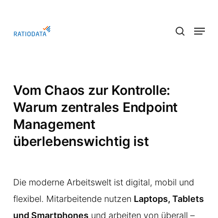
Skip
to
Menu
main
search
content
Vom Chaos zur Kontrolle:
Warum zentrales Endpoint
Management
überlebenswichtig ist
Die moderne Arbeitswelt ist digital, mobil und
flexibel. Mitarbeitende nutzen
Laptops, Tablets
und Smartphones
und arbeiten von überall –