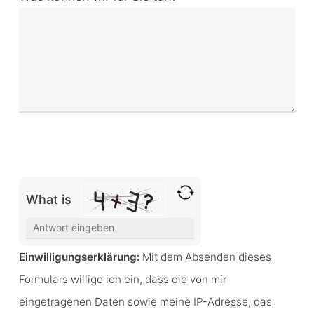
Bitte lasse dieses Feld leer.
What is
Solve
the
Einwilligungserklärung:
Mit dem Absenden dieses
math
Formulars willige ich ein, dass die von mir
problem
eingetragenen Daten sowie meine IP-Adresse, das