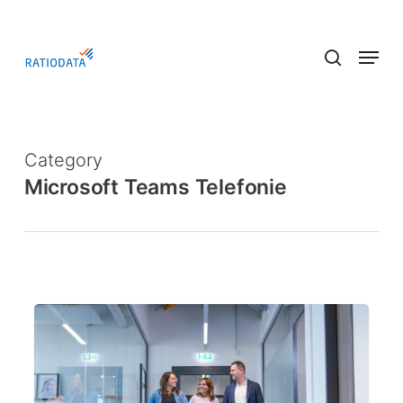
Skip
to
Menu
main
search
content
Category
Microsoft Teams Telefonie
Survivable
Branch
Appliance