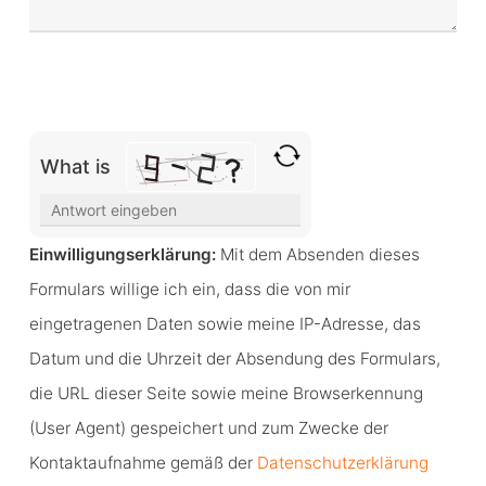
Bitte lasse dieses Feld leer.
What is
Solve
the
Einwilligungserklärung:
Mit dem Absenden dieses
math
Formulars willige ich ein, dass die von mir
problem
eingetragenen Daten sowie meine IP-Adresse, das
shown
Datum und die Uhrzeit der Absendung des Formulars,
in
die URL dieser Seite sowie meine Browserkennung
the
(User Agent) gespeichert und zum Zwecke der
image
Kontaktaufnahme gemäß der
Datenschutzerklärung
to