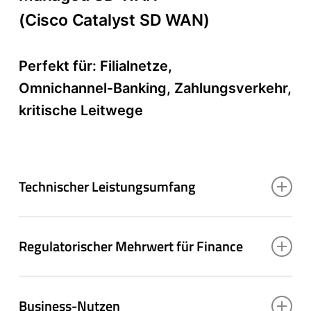
(Cisco Catalyst SD WAN)
Perfekt für: Filialnetze,
Omnichannel‑Banking, Zahlungsverkehr,
kritische Leitwege
Technischer Leistungsumfang
Regulatorischer Mehrwert für Finance
Catalyst SD‑WAN über Catalyst
8000/8200/8300 & ISR/ASR
Business-Nutzen
Plattformen
Resilienzmechanismen gemäß DORA