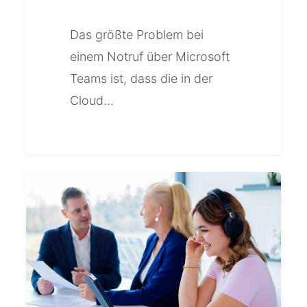
Das größte Problem bei
einem Notruf über Microsoft
Teams ist, dass die in der
Cloud…
Möglichkeiten
der
Amtstelefonie
mit
Microsoft
Teams